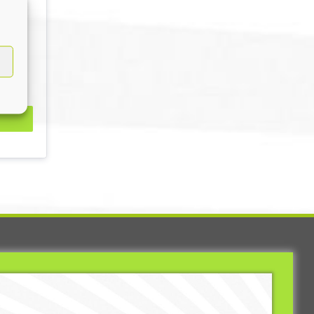
meine
, des
e