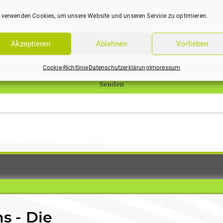
 verwenden Cookies, um unsere Website und unseren Service zu optimieren.
Datenschutz
Hiermit erkläre ich mein Einverständnis, dass 
vorstehend eingetragenen Daten an LackPräsenz
übermittelt und in Übereinstimmung mit der DSGVO
Akzeptieren
Ablehnen
Vorlieben
BDSG und der Datenschutzerklärung dieser Websit
verarbeitet werden.
Cookie-Richtlinie
Datenschutzerklärung
Impressum
Senden
s - Die