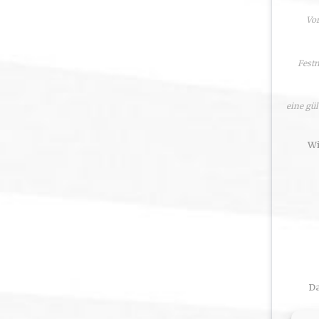
Vo
Festn
eine gül
Wi
Da